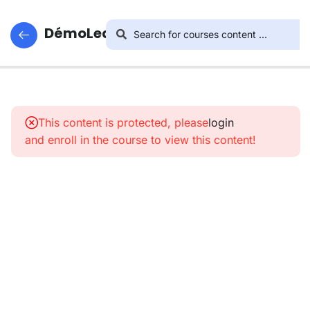
DémoLearnego
12
Bachelor
Marketing &
This content is protected, please
login
Commercial -
and enroll in the course to view this content!
INTRODUCTION
À LA VEILLE
STRATÉGIQUE
11
Bachelor
Marketing &
Commercial
- LES
DIFFÉRENTS