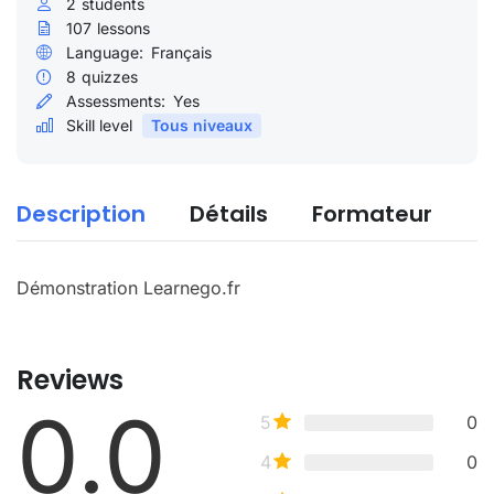
2
students
107
lessons
Language:
Français
8
quizzes
Assessments:
Yes
Skill level
Tous niveaux
Description
Détails
Formateur
Démonstration Learnego.fr
Reviews
0.0
5
0
4
0