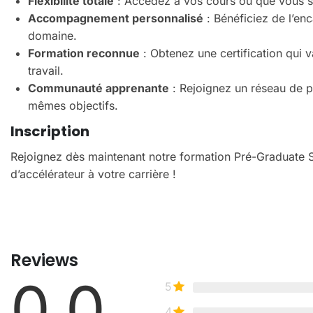
Flexibilité totale
: Accédez à vos cours où que vous s
Accompagnement personnalisé
: Bénéficiez de l’en
domaine.
Formation reconnue
: Obtenez une certification qui 
travail.
Communauté apprenante
: Rejoignez un réseau de p
mêmes objectifs.
Inscription
Rejoignez dès maintenant notre formation Pré-Graduate S
d’accélérateur à votre carrière !
Reviews
0.0
5
4