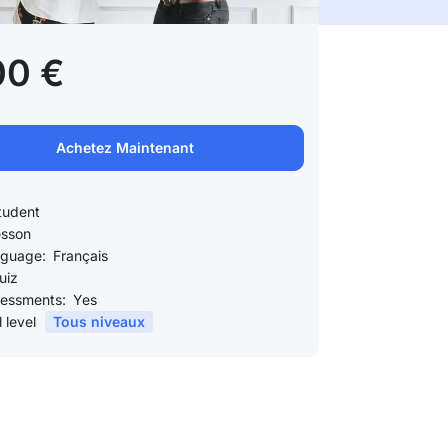
00 €
Achetez Maintenant
tudent
esson
guage:
Français
uiz
essments:
Yes
l level
Tous niveaux