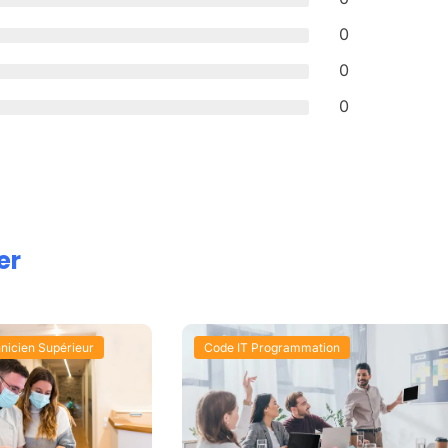
0
0
0
er
nicien Supérieur
Code IT Programmation