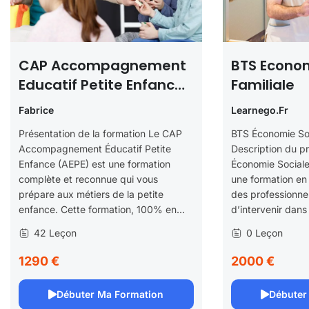
CAP Accompagnement
BTS Econom
Educatif Petite Enfance
Familiale
AEPE
Fabrice
Learnego.fr
Présentation de la formation Le CAP
BTS Économie Soc
Accompagnement Éducatif Petite
Description du p
Enfance (AEPE) est une formation
Économie Sociale 
complète et reconnue qui vous
une formation en
prépare aux métiers de la petite
des professionne
enfance. Cette formation, 100% en...
d’intervenir dans
42 Leçon
0 Leçon
1290 €
2000 €
Débuter Ma Formation
Débuter