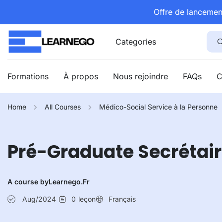
Offre de lancemen
Categories
Formations
À propos
Nous rejoindre
FAQs
C
Home
All Courses
Médico-Social Service à la Personne
Pré-Graduate Secrétair
A course by
Learnego.fr
Aug/2024
0
leçon
Français