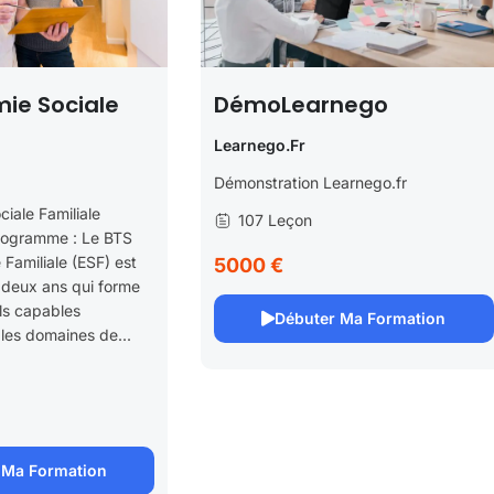
ie Sociale
DémoLearnego
Learnego.fr
Démonstration Learnego.fr
iale Familiale
107 Leçon
rogramme : Le BTS
Familiale (ESF) est
5000 €
 deux ans qui forme
ls capables
Débuter Ma Formation
 les domaines de...
 Ma Formation