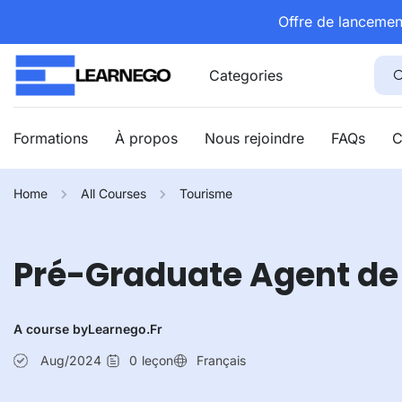
Offre de lancemen
Categories
Formations
À propos
Nous rejoindre
FAQs
C
Home
All Courses
Tourisme
Pré-Graduate Agent d
A course by
Learnego.fr
Aug/2024
0
leçon
Français