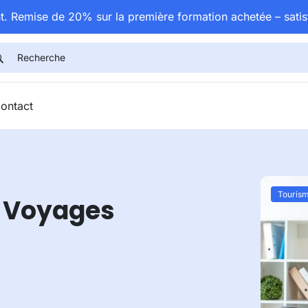
t. Remise de 20% sur la première formation achetée – satis
ontact
Touris
e Voyages