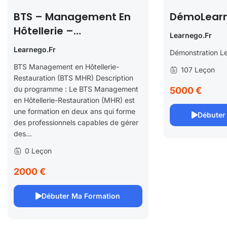
BTS – Management En
DémoLear
Hôtellerie –
Learnego.fr
Restauration Options
Learnego.fr
Démonstration Le
A,B Ou C
BTS Management en Hôtellerie-
107 Leçon
Restauration (BTS MHR) Description
du programme : Le BTS Management
5000 €
en Hôtellerie-Restauration (MHR) est
une formation en deux ans qui forme
Débuter
des professionnels capables de gérer
des...
0 Leçon
2000 €
Débuter Ma Formation