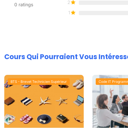
2
0
ratings
1
Cours Qui Pourraient Vous Intéress
BTS - Brevet Technicien Supérieur
Code IT Program