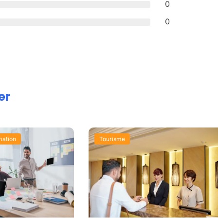
0
0
er
mation
Tourisme