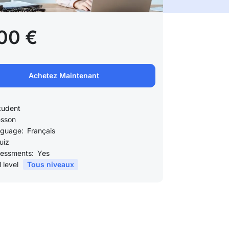
00 €
Achetez Maintenant
tudent
esson
guage:
Français
uiz
essments:
Yes
l level
Tous niveaux