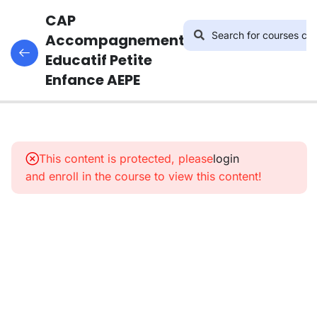
CAP
Accompagnement
Educatif Petite
Enfance AEPE
13
INTRODUCTION
AU CADRE DE
This content is protected, please
login
L'INTERVENTION
and enroll in the course to view this content!
PROFESSIONNELLE
11
LES OBLIGATIONS
RÉGLEMENTAIRES
ET
CONTRACTUELLES