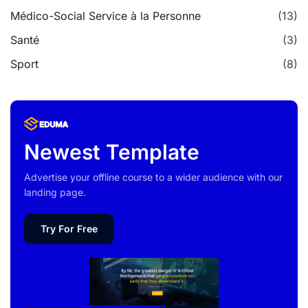
Médico-Social Service à la Personne
(13)
Santé
(3)
Sport
(8)
Newest Template
Advertise your offline course to a wider audience with our
landing page.
Try For Free